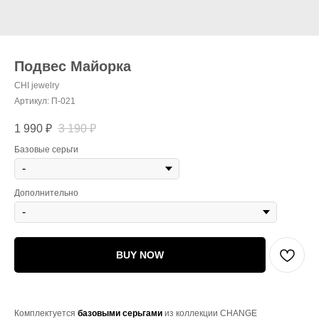
Подвес Майорка
CHI jewelry
Артикул:
П-021
1 990
₽
3 190
₽
Базовые серьги
Дополнительно
BUY NOW
Комплектуется
базовыми серьгами
из коллекции CHANGE