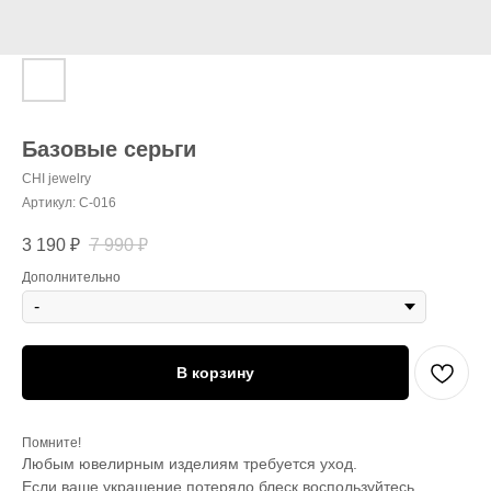
Базовые серьги
СHI jewelry
Артикул:
С-016
3 190
₽
7 990
₽
Дополнительно
В корзину
Помните!
Любым ювелирным изделиям требуется уход.
Если ваше украшение потеряло блеск воспользуйтесь