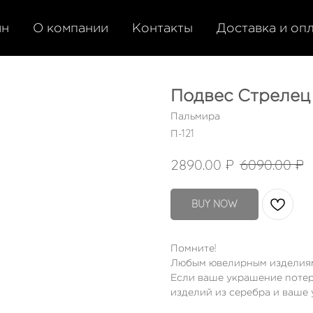
ин
О компании
Контакты
Доставка и оп
Подвес Стрелец
Пальмира
П-121
₽
₽
2890.00
6090.00
BUY NOW
Помните!
Любым ювелирным изделиям
Если ваше украшение потер
изделий из серебра и ваше 