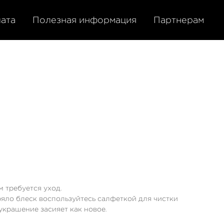
лата
Полезная информация
Партнерам
 требуется уход.
яло блеск воспользуйтесь салфеткой для чистки
украшение засияет как новое.