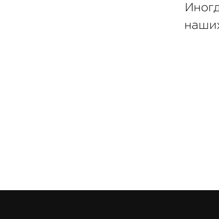
Иногд
наших