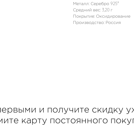
Металл: Серебро 925°
Средний вес: 3,20 г
Покрытие: Оксидирование
Производство: Россия
первыми и получите скидку у
мите
карту
постоянного покуп