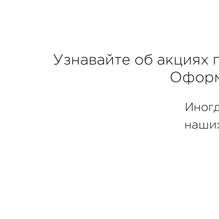
Узнавайте об акциях 
Офор
Иногд
наших