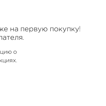
же на первую покупку!
ателя.
ацию о
кциях.