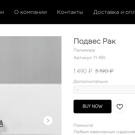
ин
О компании
Контакты
Доставка и оп
Подвес Рак
Пальмира
Артикул:
П-486
₽
₽
1 490
3 190
Дополнительно
BUY NOW
Помните!
Любым ювелирным изделиям