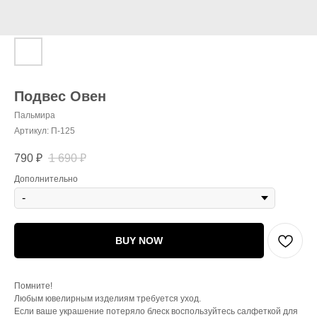
Подвес Овен
Пальмира
Артикул:
П-125
790
₽
1 690
₽
Дополнительно
BUY NOW
Помните!
Любым ювелирным изделиям требуется уход.
Если ваше украшение потеряло блеск воспользуйтесь салфеткой для