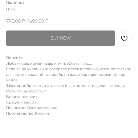
Пальмира
П-132
790.00
₽
1690.00
₽
BUY NOW
Помните!
Любым ювелирным изделиям требуется уход.
Если ваше украшение потеряло блеск воспользуйтесь салфеткой
для чистки изделий из серебра и ваше украшение засияет как
новое.
*Цепь приобретается отдельно и в стоимость изделия не входит.
Металл: Серебро 925°
Вставка: фианит
Средний вес: 0,70 г
Покрытие: Оксидирование
Производство: Россия