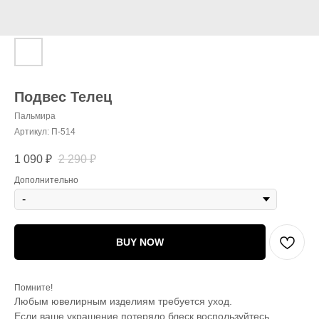
Подвес Телец
Пальмира
Артикул:
П-514
1 090
₽
2 290
₽
Дополнительно
BUY NOW
Помните!
Любым ювелирным изделиям требуется уход.
Если ваше украшение потеряло блеск воспользуйтесь