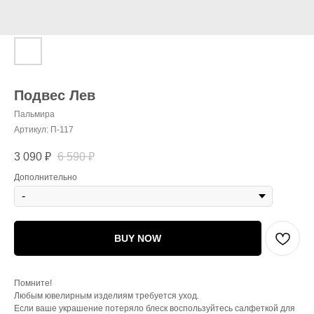
Подвес Лев
Пальмира
Артикул:
П-117
3 090
₽
6 590
₽
Дополнительно
BUY NOW
Помните!
Любым ювелирным изделиям требуется уход.
Если ваше украшение потеряло блеск воспользуйтесь салфеткой для