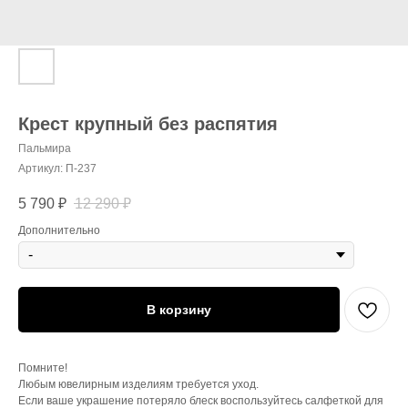
Крест крупный без распятия
Пальмира
Артикул:
П-237
5 790
₽
12 290
₽
Дополнительно
В корзину
Помните!
Любым ювелирным изделиям требуется уход.
Если ваше украшение потеряло блеск воспользуйтесь салфеткой для