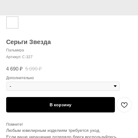
Серьги Звезда
Пальмира
Артикул:
С-327
4 690
₽
5 090
₽
Дополнительно
В корзину
Помните!
Любым ювелирным изделиям требуется уход.
Если ваше украшение потеряло блеск воспользуйтесь