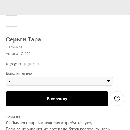
Серьги Тара
Пальмира
Артикул:
С-502
5 790
₽
6 290
₽
Дополнительно
В корзину
Помните!
Любым ювелирным изделиям требуется уход.
Если ваше украшение потеряло блеск воспользуйтесь