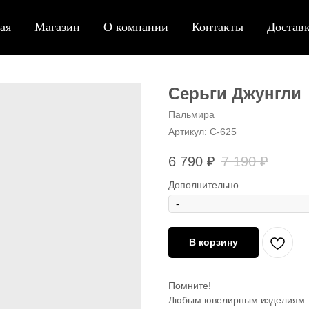
ая
Магазин
О компании
Контакты
Доставк
Серьги Джунгли
Пальмира
Артикул:
С-625
6 790
₽
7 190
₽
Дополнительно
В корзину
Помните!
Любым ювелирным изделиям т