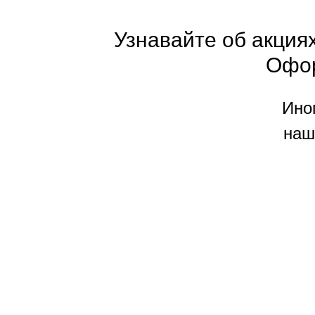
Узнавайте об акциях
Офо
Ино
наш