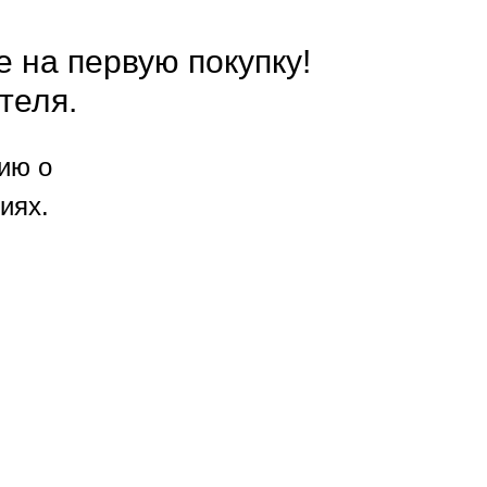
е на первую покупку!
теля.
ию о
иях.