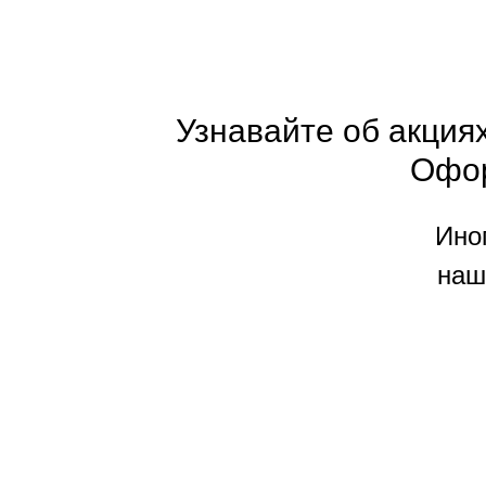
Узнавайте об акциях
Офо
Ино
наш