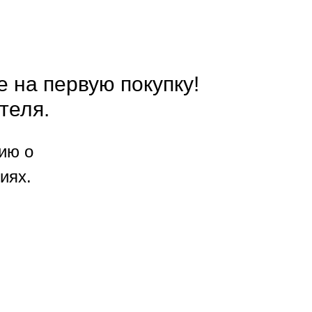
е на первую покупку!
теля.
ию о
иях.