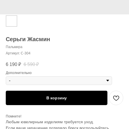
Серьги Жасмин
Пальмира
Артикул:
С-304
6 190
₽
6 590
₽
Дополнительно
В корзину
Помните!
Любым ювелирным изделиям требуется уход.
Если ваше украшение потеряло блеск воспользуйтесь