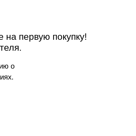
е на первую покупку!
теля.
ию о
иях.