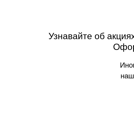
Узнавайте об акциях
Офо
Ино
наш