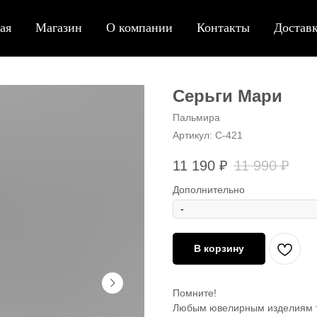
ая
Магазин
О компании
Контакты
Доставк
Серьги Мари
Пальмира
Артикул:
С-421
11 190
₽
11 990
₽
Дополнительно
В корзину
Помните!
Любым ювелирным изделиям т