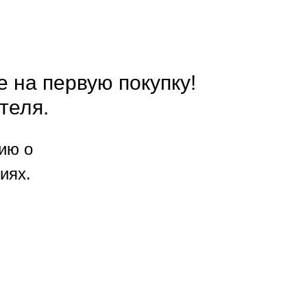
е на первую покупку!
теля.
ию о
иях.