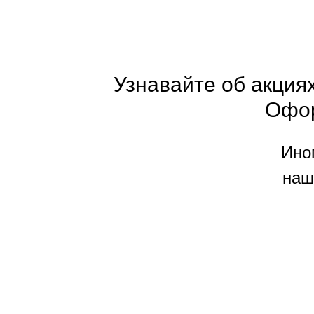
Узнавайте об акциях
Офо
Ино
наш