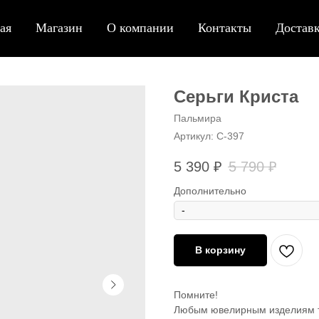
ая
Магазин
О компании
Контакты
Доставк
Серьги Криста
Пальмира
Артикул:
С-397
5 390
₽
5 790
₽
Дополнительно
В корзину
Помните!
Любым ювелирным изделиям т