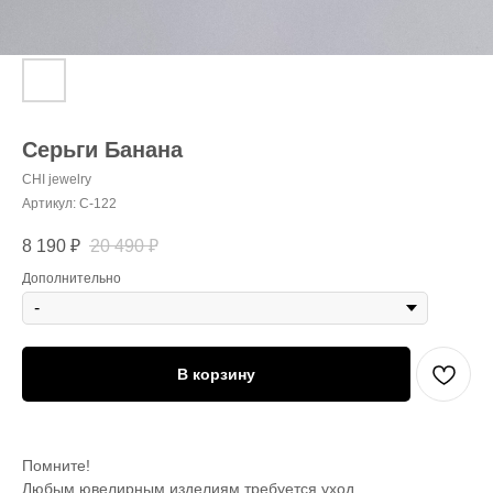
Серьги Банана
CHI jewelry
Артикул:
С-122
8 190
₽
20 490
₽
Дополнительно
В корзину
Помните!
Любым ювелирным изделиям требуется уход.