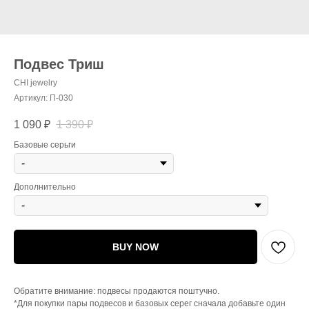
Подвес Триш
CHI jewelry
Артикул:
П-030
1 090
₽
1 390
₽
Базовые серьги
Дополнительно
BUY NOW
Обратите внимание: подвесы продаются поштучно.
*Для покупки пары подвесов и базовых серег сначала добавьте один