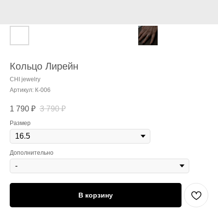
Кольцо Лирейн
CHI jewelry
Артикул:
К-006
1 790
₽
3 790
₽
Размер
Дополнительно
В корзину