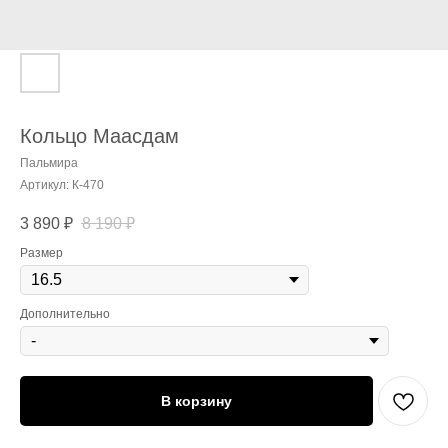
Кольцо Маасдам
Пальмира
Артикул:
К-470
3 890
₽
8 190
₽
Размер
Дополнительно
В корзину