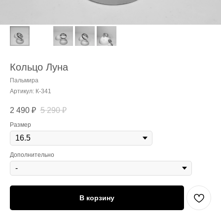
Кольцо Луна
Пальмира
Артикул:
К-341
2 490
₽
5 290
₽
Размер
Дополнительно
В корзину