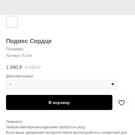
Подвес Сердце
Пальмира
Артикул:
П-194
1 990
₽
4 090
₽
Дополнительно
В корзину
Помните!
Любым ювелирным изделиям требуется уход.
Если ваше украшение потеряло блеск воспользуйтесь салфеткой для