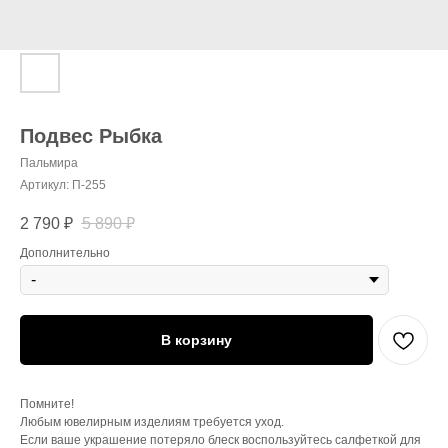
Подвес Рыбка
Пальмира
Артикул:
П-255
2 790
₽
5 890
₽
Дополнительно
В корзину
Помните!
Любым ювелирным изделиям требуется уход.
Если ваше украшение потеряло блеск воспользуйтесь салфеткой для