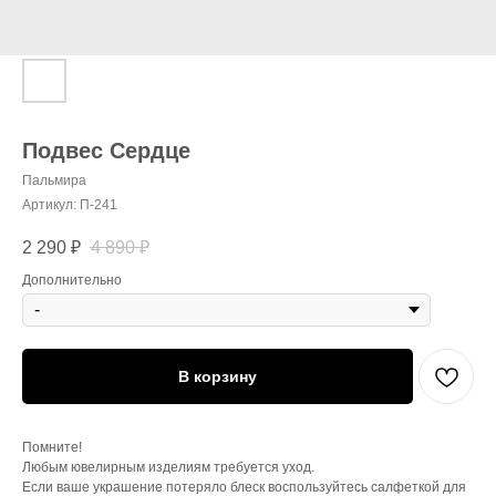
Подвес Сердце
Пальмира
Артикул:
П-241
2 290
₽
4 890
₽
Дополнительно
В корзину
Помните!
Любым ювелирным изделиям требуется уход.
Если ваше украшение потеряло блеск воспользуйтесь салфеткой для