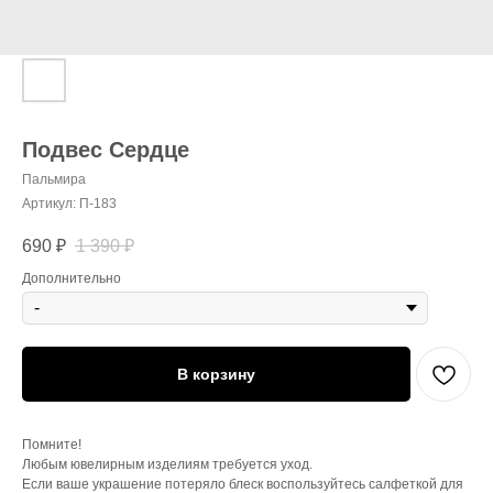
Подвес Сердце
Пальмира
Артикул:
П-183
690
₽
1 390
₽
Дополнительно
В корзину
Помните!
Любым ювелирным изделиям требуется уход.
Если ваше украшение потеряло блеск воспользуйтесь салфеткой для