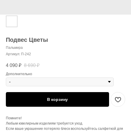
Подвес Цветы
Пальмира
Артикул:
П-242
4 090
₽
8 690
₽
Дополнительно
В корзину
Помните!
Любым ювелирным изделиям требуется уход.
Если ваше украшение потеряло блеск воспользуйтесь салфеткой для